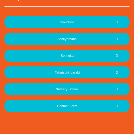
Download
Senriyamada
Senrioka
Takatsuki Ibaraki
Nursery School
Contact Form