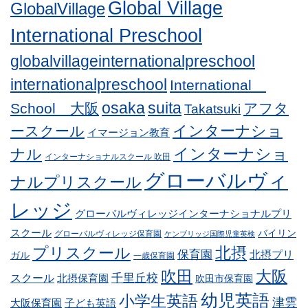
Global Village
GlobalVillage
International Preschool
globalvillageinternationalpreschool
internationalpreschool
International
osaka
suita
School 大阪
アフタ
Takatsuki
インターナショ
ースクール
イマージョン教育
インターナショ
ナル
インターナショナルスクール 吹田
グローバルヴィ
ナルプリスクール
レッジ
グローバルヴィレッジインターナショナルプリ
スクール
バイリン
グローバルヴィレッジ保育園
ケンブリッジ国際児童英検
プリスクール
北摂
保育園
北摂プリ
ガル
一歳保育園
吹田
大阪
スクール
千里丘校
北摂保育園
吹田市保育園
幼児英語
小学生英語
津雲
子ども英語
大阪保育園