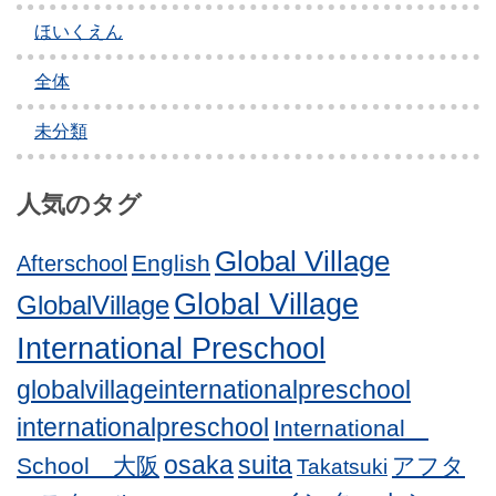
ョ
ほいくえん
ン
全体
未分類
人気のタグ
Global Village
English
Afterschool
Global Village
GlobalVillage
International Preschool
globalvillageinternationalpreschool
internationalpreschool
International
osaka
suita
School 大阪
アフタ
Takatsuki