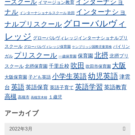
インターナショ
ースクール
イマージョン教育
インターナショ
ナル
インターナショナルスクール 吹田
グローバルヴィ
ナルプリスクール
レッジ
グローバルヴィレッジインターナショナルプリ
スクール
バイリン
グローバルヴィレッジ保育園
ケンブリッジ国際児童英検
プリスクール
北摂
保育園
北摂プリ
ガル
一歳保育園
吹田
大阪
スクール
千里丘校
北摂保育園
吹田市保育園
幼児英語
小学生英語
津雲
子ども英語
大阪保育園
英語学習
英語
英語保育
英語教育
台
英語子育て
高槻
１歳児
高槻市
高槻茨木校
アーカイブ
2022年3月