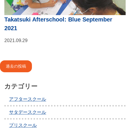
Takatsuki Afterschool: Blue September
2021
2021.09.29
投
過去の投稿
稿
ナ
カテゴリー
ビ
アフタースクール
ゲ
サタデースクール
ー
プリスクール
シ