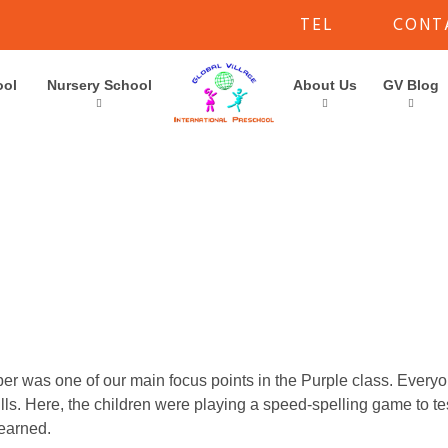
TEL
CONT
November 2021
ool
Nursery School
About Us
GV Blog
er was one of our main focus points in the Purple class. Every
lls. Here, the children were playing a speed-spelling game to te
learned.