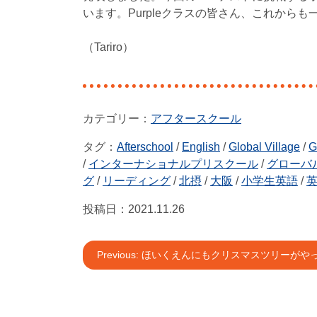
います。Purpleクラスの皆さん、これから
（Tariro）
アフタースクール
タグ：
Afterschool
/
English
/
Global Village
/
G
/
インターナショナルプリスクール
/
グローバ
グ
/
リーディング
/
北摂
/
大阪
/
小学生英語
/
投稿日：
2021.11.26
投
Previous:
ほいくえんにもクリスマスツリーがや
稿
ナ