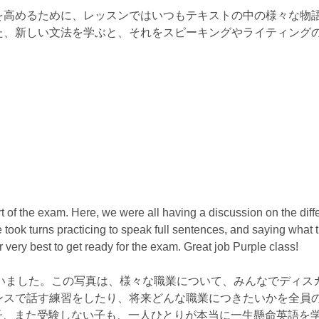
を高めるために、レッスンではいつもテキストの中の様々な物
た、新しい文法を学ぶと、それをスピーキングやライティング
 of the exam. Here, we were all having a discussion on the diff
 took turns practicing to speak full sentences, and saying what 
ir very best to get ready for the exam. Great job Purple class!
習も行いました。この写真は、様々な職業について、みんなでディス
ンスで話す練習をしたり、将来どんな職業につきたいかを全員
子、また受験しない子も、一人ひとりが本当に一生懸命英語を