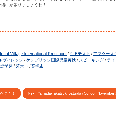
も一緒に頑張りましょうね！
lobal Village International Preschool
/
YLEテスト
/
アフタース
ルヴィレッジ
/
ケンブリッジ国際児童英検
/
スピーキング
/
ライ
英語学習
/
茨木市
/
高槻市
ってきた！
Next:
Yamada/Takatsuki Saturday School: November 