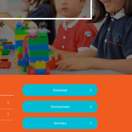
Download
Senriyamada
Senrioka