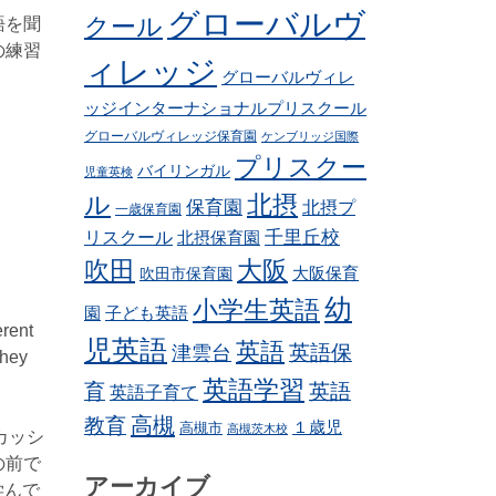
グローバルヴ
クール
語を聞
の練習
ィレッジ
グローバルヴィレ
ッジインターナショナルプリスクール
グローバルヴィレッジ保育園
ケンブリッジ国際
プリスクー
バイリンガル
児童英検
ル
北摂
保育園
北摂プ
一歳保育園
リスクール
千里丘校
北摂保育園
吹田
大阪
吹田市保育園
大阪保育
幼
小学生英語
子ども英語
園
erent
児英語
英語
英語保
津雲台
they
英語学習
育
英語
英語子育て
高槻
教育
１歳児
高槻市
高槻茨木校
カッシ
の前で
アーカイブ
学んで