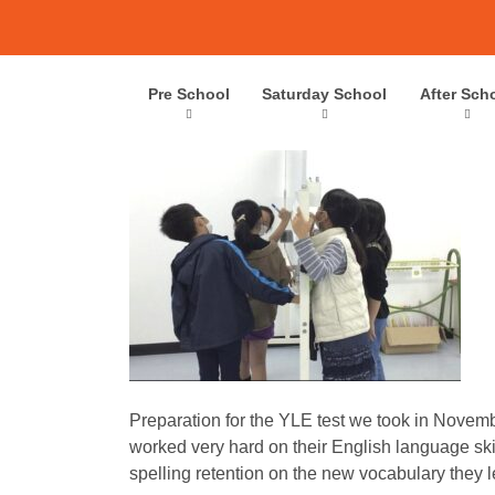
Skip
to
content
Takatsuki Afterschool: Purple 
Pre School
Saturday School
After Sch
Preparation for the YLE test we took in Novemb
worked very hard on their English language ski
spelling retention on the new vocabulary they 