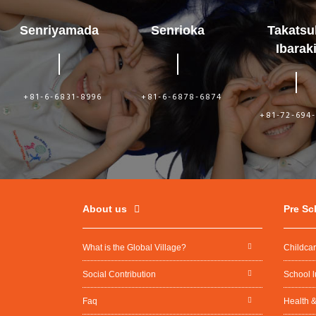
Senriyamada
Senrioka
Takatsu
Ibarak
+81-6-6831-8996
+81-6-6878-6874
+81-72-694
About us
Pre Sc
What is the Global Village?
Childca
Social Contribution
School 
Faq
Health &