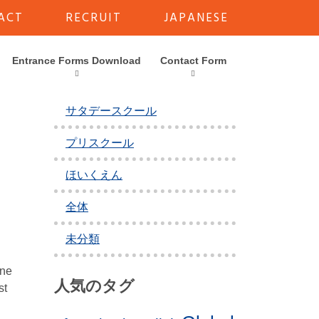
ACT
RECRUIT
JAPANESE
カテゴリー
Entrance Forms Download
Contact Form
アフタースクール
サタデースクール
プリスクール
ほいくえん
全体
未分類
one
人気のタグ
st