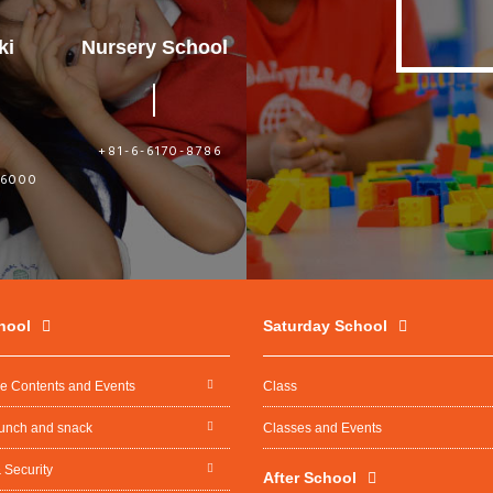
ki
Nursery School
i
+81-6-6170-8786
-6000
hool
Saturday School
re Contents and Events
Class
lunch and snack
Classes and Events
 Security
After School