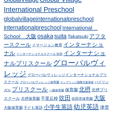
International Preschool
globalvillageinternationalpreschool
internationalpreschool
International
osaka
suita
School 大阪
アフタ
Takatsuki
インターナショ
ースクール
イマージョン教育
インターナショ
ナル
インターナショナルスクール 吹田
グローバルヴィ
ナルプリスクール
レッジ
グローバルヴィレッジインターナショナルプリ
スクール
バイリン
グローバルヴィレッジ保育園
ケンブリッジ国際児童英検
プリスクール
北摂
保育園
北摂プリ
ガル
一歳保育園
吹田
大阪
スクール
千里丘校
北摂保育園
吹田市保育園
幼児英語
小学生英語
津雲
子ども英語
大阪保育園