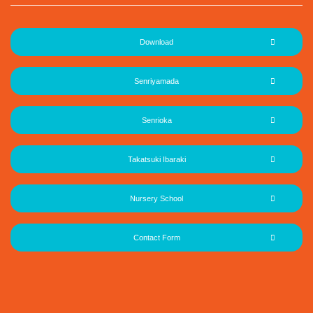
Download
Senriyamada
Senrioka
Takatsuki Ibaraki
Nursery School
Contact Form