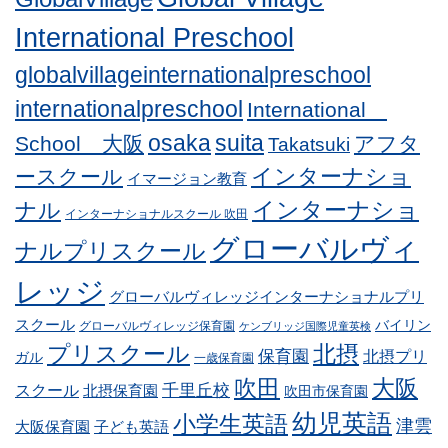
International Preschool
globalvillageinternationalpreschool
internationalpreschool
International
osaka
suita
School 大阪
アフタ
Takatsuki
インターナショ
ースクール
イマージョン教育
インターナショ
ナル
インターナショナルスクール 吹田
グローバルヴィ
ナルプリスクール
レッジ
グローバルヴィレッジインターナショナルプリ
スクール
バイリン
グローバルヴィレッジ保育園
ケンブリッジ国際児童英検
プリスクール
北摂
保育園
北摂プリ
ガル
一歳保育園
吹田
大阪
スクール
千里丘校
北摂保育園
吹田市保育園
幼児英語
小学生英語
津雲
子ども英語
大阪保育園