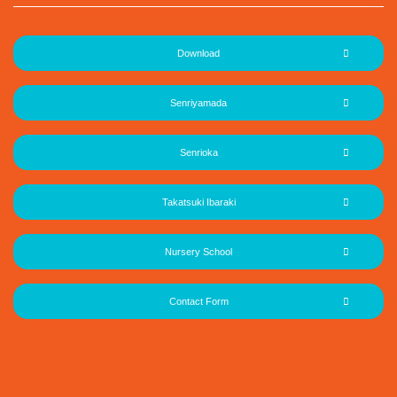
Download
Senriyamada
Senrioka
Takatsuki Ibaraki
Nursery School
Contact Form