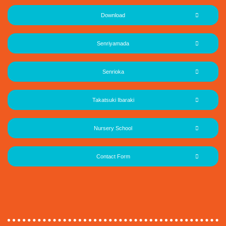
Download
Senriyamada
Senrioka
Takatsuki Ibaraki
Nursery School
Contact Form