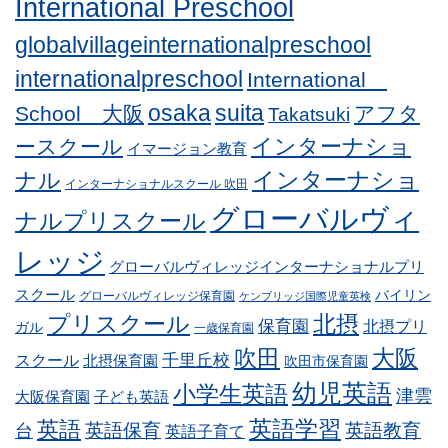
International Preschool
globalvillageinternationalpreschool
internationalpreschool
International
osaka
suita
School 大阪
アフタ
Takatsuki
インターナショ
ースクール
イマージョン教育
インターナショ
ナル
インターナショナルスクール 吹田
グローバルヴィ
ナルプリスクール
レッジ
グローバルヴィレッジインターナショナルプリ
スクール
バイリン
グローバルヴィレッジ保育園
ケンブリッジ国際児童英検
プリスクール
北摂
保育園
北摂プリ
ガル
一歳保育園
吹田
大阪
スクール
千里丘校
北摂保育園
吹田市保育園
幼児英語
小学生英語
津雲
子ども英語
大阪保育園
英語学習
英語
英語保育
英語教育
台
英語子育て