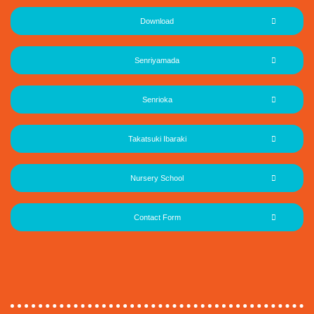
Download
Senriyamada
Senrioka
Takatsuki Ibaraki
Nursery School
Contact Form