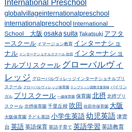
International Preschool
globalvillageinternationalpreschool
internationalpreschool
International
osaka
suita
School 大阪
アフタ
Takatsuki
インターナショ
ースクール
イマージョン教育
インターナショ
ナル
インターナショナルスクール 吹田
グローバルヴィ
ナルプリスクール
レッジ
グローバルヴィレッジインターナショナルプリ
スクール
バイリン
グローバルヴィレッジ保育園
ケンブリッジ国際児童英検
プリスクール
北摂
保育園
北摂プリ
ガル
一歳保育園
吹田
大阪
スクール
千里丘校
北摂保育園
吹田市保育園
幼児英語
小学生英語
津雲
子ども英語
大阪保育園
英語学習
英語
英語保育
英語教育
台
英語子育て