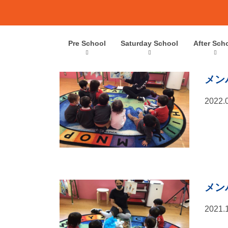
Skip
to
content
Pre School
Saturday School
After Sch
タグ:
絵本
メン
2022.
メン
2021.