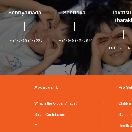
Senriyamada
Senrioka
Takatsu
Ibarak
+81-6-6831-8996
+81-6-6878-6874
+81-72-694
About us
Pre Sc
What is the Global Village?
Childca
Social Contribution
School 
Faq
Health &