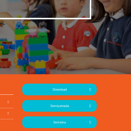
Download
Senriyamada
Senrioka