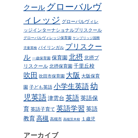
グローバルヴ
クール
ィレッジ
グローバルヴィレ
ッジインターナショナルプリスクール
グローバルヴィレッジ保育園
ケンブリッジ国際
プリスクー
バイリンガル
児童英検
ル
北摂
保育園
北摂プ
一歳保育園
リスクール
千里丘校
北摂保育園
吹田
大阪
吹田市保育園
大阪保育
幼
小学生英語
子ども英語
園
児英語
英語
英語保
津雲台
英語学習
育
英語
英語子育て
高槻
教育
１歳児
高槻市
高槻茨木校
アーカイブ