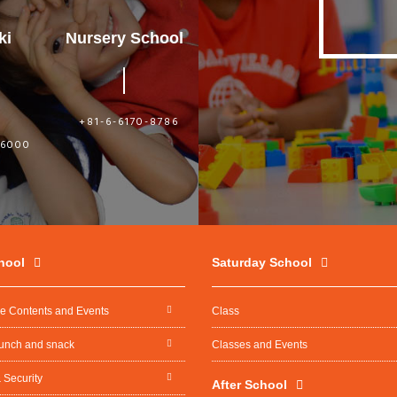
ki
Nursery School
i
+81-6-6170-8786
-6000
hool
Saturday School
re Contents and Events
Class
lunch and snack
Classes and Events
 Security
After School