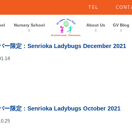
TEL
CONT
ool
Nursery School
About Us
GV Blog
バー限定
: Senrioka Ladybugs December 2021
01.14
バー限定
: Senrioka Ladybugs October 2021
10.25