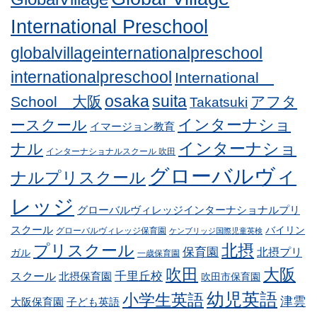
International Preschool
globalvillageinternationalpreschool
internationalpreschool
International
osaka
suita
School 大阪
アフタ
Takatsuki
インターナショ
ースクール
イマージョン教育
インターナショ
ナル
インターナショナルスクール 吹田
グローバルヴィ
ナルプリスクール
レッジ
グローバルヴィレッジインターナショナルプリ
スクール
バイリン
グローバルヴィレッジ保育園
ケンブリッジ国際児童英検
プリスクール
北摂
保育園
北摂プリ
ガル
一歳保育園
吹田
大阪
スクール
千里丘校
北摂保育園
吹田市保育園
幼児英語
小学生英語
津雲
子ども英語
大阪保育園