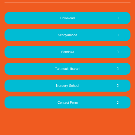
Download
Senriyamada
Senrioka
Takatsuki Ibaraki
Nursery School
Contact Form