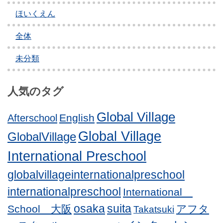
ほいくえん
全体
未分類
人気のタグ
Global Village
English
Afterschool
Global Village
GlobalVillage
International Preschool
globalvillageinternationalpreschool
internationalpreschool
International
osaka
suita
School 大阪
アフタ
Takatsuki