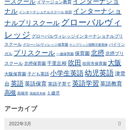
インターナショ
ースクール
イマージョン教育
インターナショ
ナル
インターナショナルスクール 吹田
グローバルヴィ
ナルプリスクール
レッジ
グローバルヴィレッジインターナショナルプリ
スクール
バイリン
グローバルヴィレッジ保育園
ケンブリッジ国際児童英検
プリスクール
北摂
保育園
北摂プリ
ガル
一歳保育園
吹田
大阪
スクール
千里丘校
北摂保育園
吹田市保育園
幼児英語
小学生英語
津雲
子ども英語
大阪保育園
英語学習
英語
英語保育
英語教育
台
英語子育て
高槻
１歳児
高槻市
高槻茨木校
アーカイブ
2022年3月