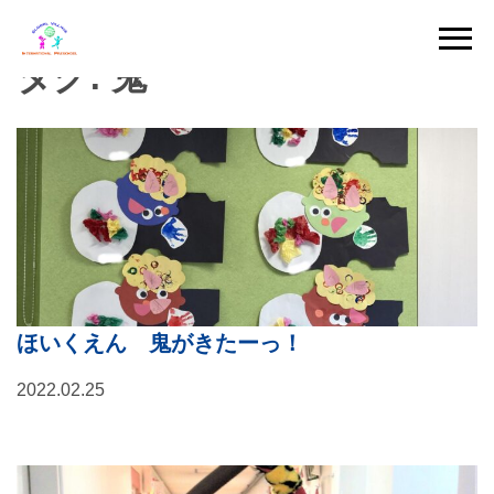
Skip
to
タグ:
鬼
content
ほいくえん 鬼がきたーっ！
2022.02.25