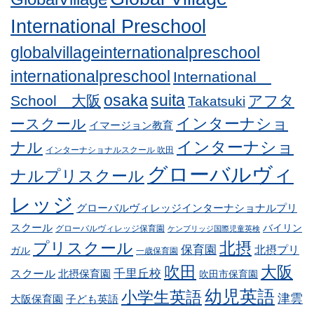
International Preschool
globalvillageinternationalpreschool
internationalpreschool
International
osaka
suita
School 大阪
アフタ
Takatsuki
インターナショ
ースクール
イマージョン教育
インターナショ
ナル
インターナショナルスクール 吹田
グローバルヴィ
ナルプリスクール
レッジ
グローバルヴィレッジインターナショナルプリ
スクール
バイリン
グローバルヴィレッジ保育園
ケンブリッジ国際児童英検
プリスクール
北摂
保育園
北摂プリ
ガル
一歳保育園
吹田
大阪
スクール
千里丘校
北摂保育園
吹田市保育園
幼児英語
小学生英語
津雲
子ども英語
大阪保育園