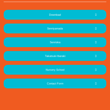
Download
Senriyamada
Senrioka
Takatsuki Ibaraki
Nursery School
Contact Form