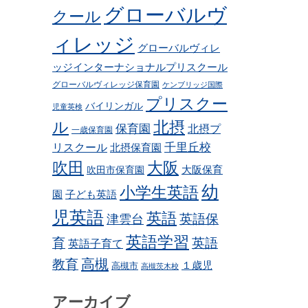
グローバルヴ
クール
ィレッジ
グローバルヴィレ
ッジインターナショナルプリスクール
グローバルヴィレッジ保育園
ケンブリッジ国際
プリスクー
バイリンガル
児童英検
ル
北摂
保育園
北摂プ
一歳保育園
リスクール
千里丘校
北摂保育園
吹田
大阪
吹田市保育園
大阪保育
幼
小学生英語
子ども英語
園
児英語
英語
英語保
津雲台
英語学習
育
英語
英語子育て
高槻
教育
１歳児
高槻市
高槻茨木校
アーカイブ