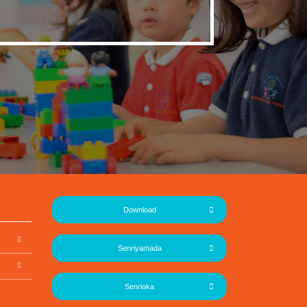
Download
Senriyamada
Senrioka