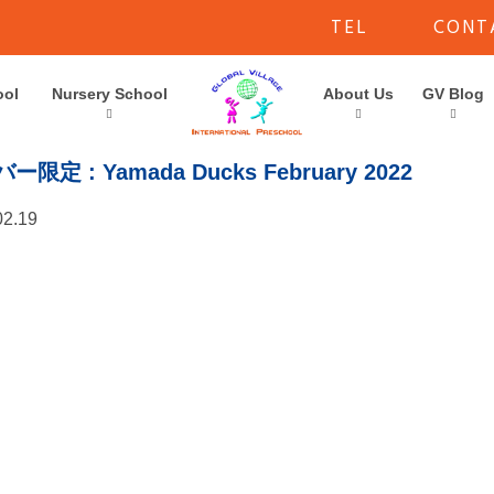
TEL
CONT
ool
Nursery School
About Us
GV Blog
バー限定
: Yamada Ducks February 2022
02.19