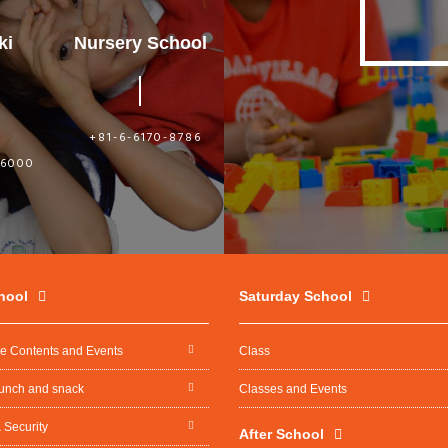
ki
Nursery School
i
+81-6-6170-8786
-6000
hool
Saturday School
re Contents and Events
Class
lunch and snack
Classes and Events
 Security
After School