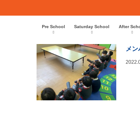
Skip
to
content
Pre School
Saturday School
After Sch
タグ:
blackboard
メン
2022.