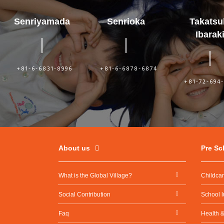
Senriyamada
Senrioka
Takatsu
Ibarak
+81-6-6831-8996
+81-6-6878-6874
+81-72-694
About us
Pre Sc
What is the Global Village?
Childca
Social Contribution
School 
Faq
Health &