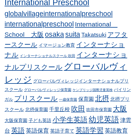
International Preschool
globalvillageinternationalpreschool
internationalpreschool
International
osaka
suita
School 大阪
アフタ
Takatsuki
インターナショ
ースクール
イマージョン教育
インターナショ
ナル
インターナショナルスクール 吹田
グローバルヴィ
ナルプリスクール
レッジ
グローバルヴィレッジインターナショナルプリ
スクール
バイリン
グローバルヴィレッジ保育園
ケンブリッジ国際児童英検
プリスクール
北摂
保育園
北摂プリ
ガル
一歳保育園
吹田
大阪
スクール
千里丘校
北摂保育園
吹田市保育園
幼児英語
小学生英語
津雲
子ども英語
大阪保育園
英語学習
英語
英語保育
英語教育
台
英語子育て