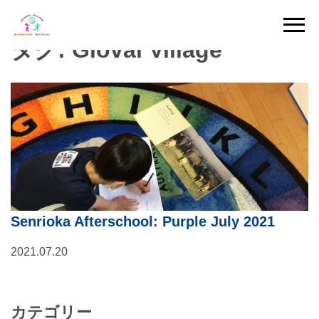
Skip
to
タグ:
Gloval Village
content
Senrioka Afterschool: Purple July 2021
2021.07.20
カテゴリー