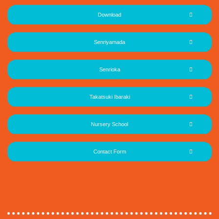
Download
Senriyamada
Senrioka
Takatsuki Ibaraki
Nursery School
Contact Form