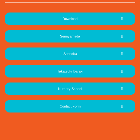
Download
Senriyamada
Senrioka
Takatsuki Ibaraki
Nursery School
Contact Form