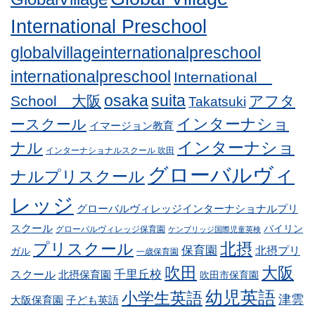
International Preschool
globalvillageinternationalpreschool
internationalpreschool
International
osaka
suita
School 大阪
アフタ
Takatsuki
インターナショ
ースクール
イマージョン教育
インターナショ
ナル
インターナショナルスクール 吹田
グローバルヴィ
ナルプリスクール
レッジ
グローバルヴィレッジインターナショナルプリ
スクール
バイリン
グローバルヴィレッジ保育園
ケンブリッジ国際児童英検
プリスクール
北摂
保育園
北摂プリ
ガル
一歳保育園
吹田
大阪
スクール
千里丘校
北摂保育園
吹田市保育園
幼児英語
小学生英語
津雲
子ども英語
大阪保育園