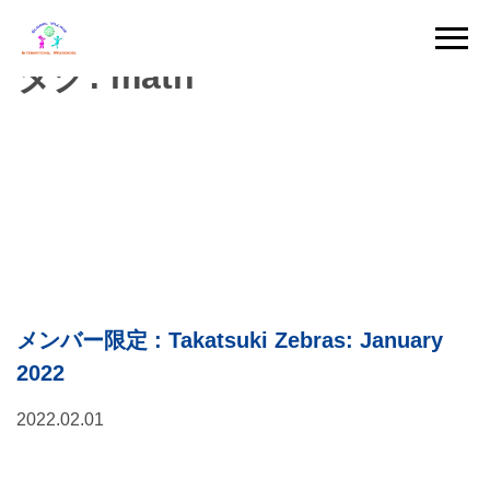
Skip
to
タグ:
math
content
メンバー限定
: Takatsuki Zebras: January
2022
2022.02.01