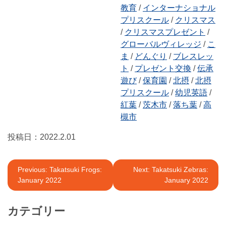
教育
/
インターナショナル
プリスクール
/
クリスマス
/
クリスマスプレゼント
/
グローバルヴィレッジ
/
こ
ま
/
どんぐり
/
ブレスレッ
ト
/
プレゼント交換
/
伝承
遊び
/
保育園
/
北摂
/
北摂
プリスクール
/
幼児英語
/
紅葉
/
茨木市
/
落ち葉
/
高
槻市
投稿日：
2022.2.01
投
Previous:
Takatsuki Frogs:
Next:
Takatsuki Zebras:
January 2022
January 2022
稿
ナ
カテゴリー
ビ