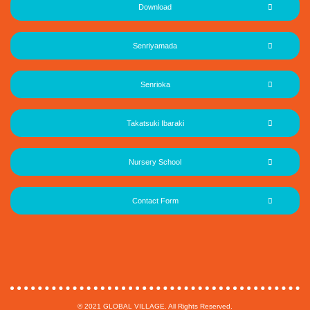
Download
Senriyamada
Senrioka
Takatsuki Ibaraki
Nursery School
Contact Form
© 2021 GLOBAL VILLAGE. All Rights Reserved.