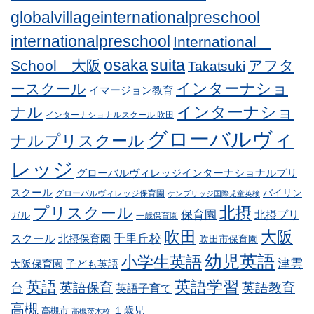
globalvillageinternationalpreschool
internationalpreschool
International
osaka
suita
School 大阪
アフタ
Takatsuki
インターナショ
ースクール
イマージョン教育
インターナショ
ナル
インターナショナルスクール 吹田
グローバルヴィ
ナルプリスクール
レッジ
グローバルヴィレッジインターナショナルプリ
スクール
バイリン
グローバルヴィレッジ保育園
ケンブリッジ国際児童英検
プリスクール
北摂
保育園
北摂プリ
ガル
一歳保育園
吹田
大阪
スクール
千里丘校
北摂保育園
吹田市保育園
幼児英語
小学生英語
津雲
子ども英語
大阪保育園
英語学習
英語
英語保育
英語教育
台
英語子育て
高槻
１歳児
高槻市
高槻茨木校