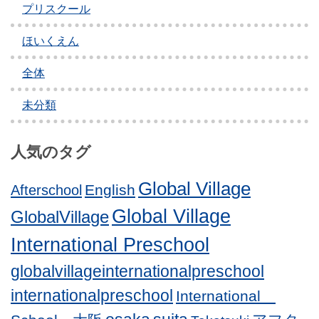
プリスクール
ほいくえん
全体
未分類
人気のタグ
Global Village
English
Afterschool
Global Village
GlobalVillage
International Preschool
globalvillageinternationalpreschool
internationalpreschool
International